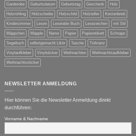
Garderobe
Geburtsdatum
Geburtstag
Geschenk
Holz
Holzrohling
Holzscheibe
Holzschild
Holzteller
Kerzenbrett
Kinderzimmer
Lesen
Leseratte Buch
Lesezeichen
mit Stil
Mäppchen
Mäpple
Name
Papier
Papieretikett
Schnaps
Segeltuch
selbstgemacht Likör
Tasche
Türkranz
Vinylaufkleber
Vinylsticker
Weihnachten
Weihnachtsaufkleber
Weihnachtssticker
NEWSLETTER ANMELDUNG
Hier können Sie die Newsletter Anmeldung direkt
durchführen:
Vorname & Nachname