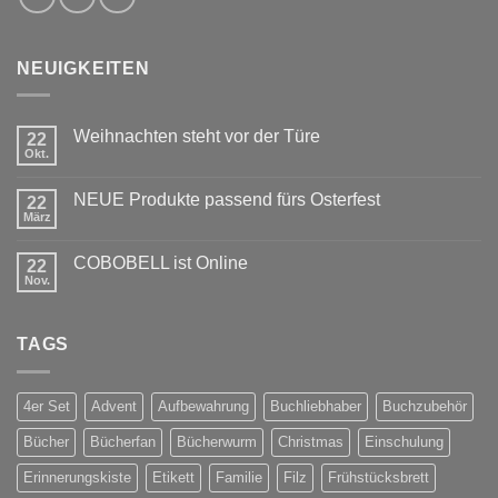
NEUIGKEITEN
Weihnachten steht vor der Türe
22
Okt.
Keine
Kommentare
zu
NEUE Produkte passend fürs Osterfest
22
Weihnachten
steht
März
Keine
vor
Kommentare
der
zu
Türe
COBOBELL ist Online
22
NEUE
Produkte
Nov.
Keine
passend
Kommentare
fürs
zu
Osterfest
COBOBELL
TAGS
ist
Online
4er Set
Advent
Aufbewahrung
Buchliebhaber
Buchzubehör
Bücher
Bücherfan
Bücherwurm
Christmas
Einschulung
Erinnerungskiste
Etikett
Familie
Filz
Frühstücksbrett