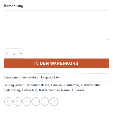
Bemerkung
Holzschild rund GEBURT Menge
IN DEN WARENKORB
Kategorien:
Geburtstag
,
Holzprodukte
Schlagwörter:
Erinnerungskiste
,
Familie
,
Garderobe
,
Geburtsdatum
,
Geburtstag
,
Holzschild
,
Kinderzimmer
,
Name
,
Türkranz