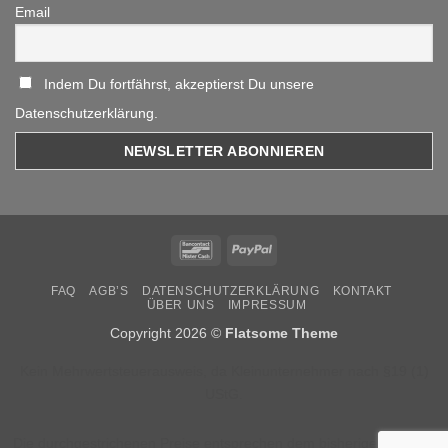
Email
Indem Du fortfährst, akzeptierst Du unsere
Datenschutzerklärung.
Bancontact
PayPal
FAQ
AGB’S
DATENSCHUTZERKLÄRUNG
KONTAKT
ÜBER UNS
IMPRESSUM
Copyright 2026 ©
Flatsome Theme
Kein Mehrwertsteuerausweis, da Kleinunternehmer nach §19 (1)
UStG.
Die durchgestrichenen Preise entsprechen dem bisherigen Preis in