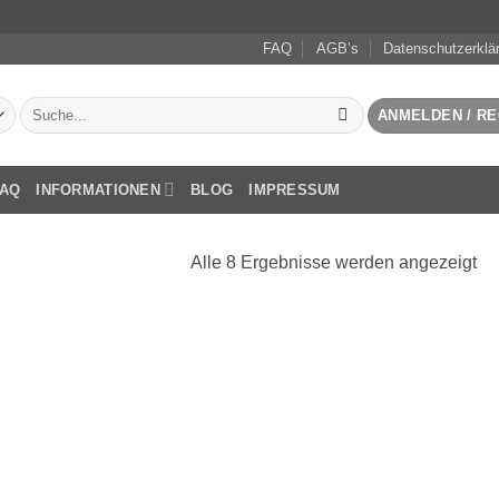
FAQ
AGB’s
Datenschutzerklä
Suchen
ANMELDEN / RE
nach:
FAQ
INFORMATIONEN
BLOG
IMPRESSUM
Na
Alle 8 Ergebnisse werden angezeigt
Akt
sor
Add to
wishlist