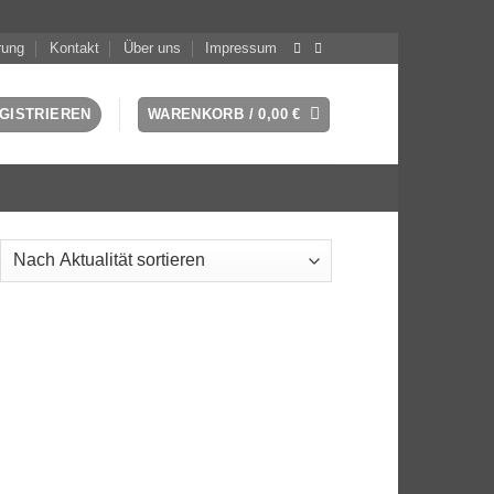
rung
Kontakt
Über uns
Impressum
GISTRIEREN
WARENKORB /
0,00
€
ch
ualität
tiert
Add to
wishlist