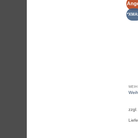
Ange
*XMA
WEI
Weih
zzgl
Liefe