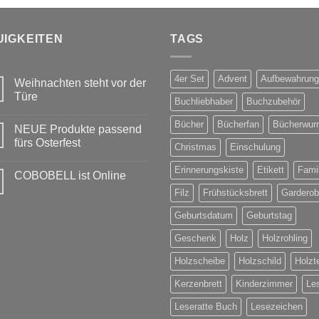
UIGKEITEN
TAGS
4er Set
Advent
Aufbewahrung
Weihnachten steht vor der
Türe
Buchliebhaber
Buchzubehör
Keine
Kommentare
Bücher
Bücherfan
Bücherwur
NEUE Produkte passend
zu
Weihnachten
fürs Osterfest
Christmas
Einschulung
steht
vor
Keine
der
Kommentare
Erinnerungskiste
Etikett
Famil
COBOBELL ist Online
Türe
zu
NEUE
Keine
Filz
Frühstücksbrett
Gardero
Produkte
Kommentare
passend
zu
fürs
Geburtsdatum
Geburtstag
COBOBELL
Osterfest
ist
Online
Geschenk
Holz
Holzrohling
Holzscheibe
Holzschild
Holzte
Kerzenbrett
Kinderzimmer
Le
Leseratte Buch
Lesezeichen