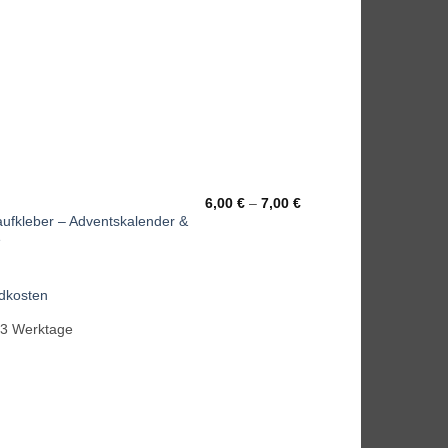
6,00
€
–
7,00
€
ufkleber – Adventskalender &
e
dkosten
-3 Werktage
Add to
wishlist