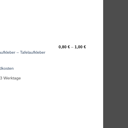
0,80
€
–
1,00
€
ufkleber – Tafelaufkleber
dkosten
-3 Werktage
Add to
wishlist