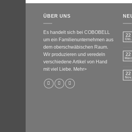
ÜBER UNS
NE
Es handelt sich bei COBOBELL
22
um ein Familienunternehmen aus
Okt.
dem oberschwäbischen Raum.
Wir produzieren und veredeln
22
März
verschiedene Artikel von Hand
mit viel Liebe.
Mehr>
22
Nov.