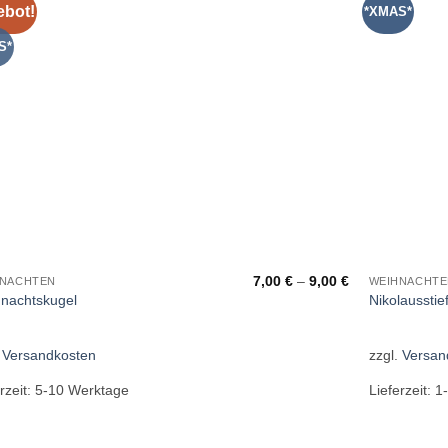
bot!
*XMAS*
Add to
wishlist
S*
7,00
€
–
9,00
€
HNACHTEN
WEIHNACHTE
nachtskugel
Nikolausstief
.
Versandkosten
zzgl.
Versan
rzeit:
5-10 Werktage
Lieferzeit:
1