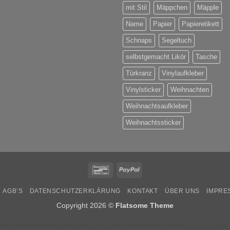
mit Stil
Mäppchen
Mäpple
Name
Papier
Papieretikett
Schnaps
Segeltuch
selbstgemacht Likör
Tasche
Türkranz
Vinylaufkleber
Vinylsticker
Weihnachten
Weihnachtsaufkleber
Weihnachtssticker
Bancontact
PayPal
AGB’S
DATENSCHUTZERKLÄRUNG
KONTAKT
ÜBER UNS
IMPRE
Copyright 2026 ©
Flatsome Theme
Kein Mehrwertsteuerausweis, da Kleinunternehmer nach §19 (1) UStG