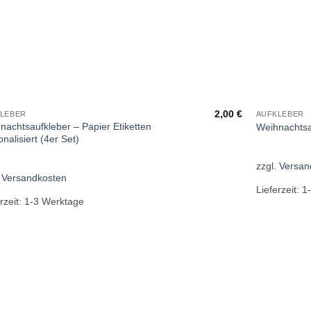
2,00
€
LEBER
AUFKLEBER
nachtsaufkleber – Papier Etiketten
Weihnachtsa
nalisiert (4er Set)
zzgl.
Versan
.
Versandkosten
Lieferzeit:
1
rzeit:
1-3 Werktage
Add to
wishlist