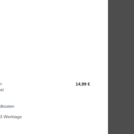
Add to
wishlist
14,99
€
N
el
dkosten
-3 Werktage