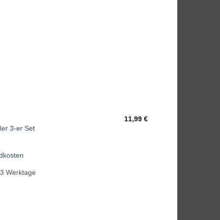
11,99
€
G
er 3-er Set
dkosten
-3 Werktage