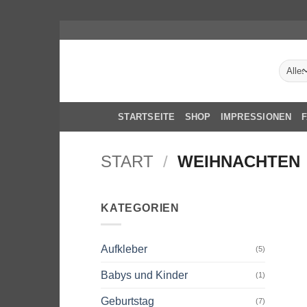
Zum
Inhalt
springen
STARTSEITE
SHOP
IMPRESSIONEN
START
/
WEIHNACHTEN
KATEGORIEN
Aufkleber
(5)
Babys und Kinder
(1)
Geburtstag
(7)