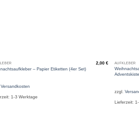
2,00
€
LEBER
AUFKLEBER
Weihnachtsa
nachtsaufkleber – Papier Etiketten (4er Set)
Adventskist
.
Versandkosten
zzgl.
Versan
rzeit:
1-3 Werktage
Lieferzeit:
1
Add to
wishlist