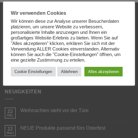
Wir verwenden Cookies
ÜBER UNS
Wir können diese zur Analyse unserer Besucherdaten
platzieren, um unsere Website zu verbessern,
personalisierte Inhalte anzuzeigen und Ihnen ein
Es handelt sich bei COBOBELL um ein
großartiges Website-Erlebnis zu bieten. Wenn Sie auf
Familienunternehmen aus dem oberschwäbischen Raum.
"Alles akzeptieren" klicken, erklären Sie sich mit der
Wir produzieren und veredeln verschiedene Artikel von
Verwendung ALLER Cookies einverstanden. Alternativ
können Sie auch die "Cookie-Einstellungen" öffnen, um
Hand mit viel Liebe.
Mehr>
eine gezielte Zustimmung zu erteilen.
Cookie Einstellungen
Ablehnen
Alles akzeptieren
NEUIGKEITEN
Weihnachten steht vor der Türe
22
Okt.
Keine
Kommentare
zu
NEUE Produkte passend fürs Osterfest
22
Weihnachten
steht
März
Keine
vor