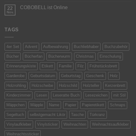
Kommentare
der
zu
Türe
COBOBELL ist Online
22
NEUE
Produkte
Nov.
Keine
passend
Kommentare
fürs
zu
Osterfest
COBOBELL
TAGS
ist
Online
4er Set
Advent
Aufbewahrung
Buchliebhaber
Buchzubehör
Bücher
Bücherfan
Bücherwurm
Christmas
Einschulung
Erinnerungskiste
Etikett
Familie
Filz
Frühstücksbrett
Garderobe
Geburtsdatum
Geburtstag
Geschenk
Holz
Holzrohling
Holzscheibe
Holzschild
Holzteller
Kerzenbrett
Kinderzimmer
Lesen
Leseratte Buch
Lesezeichen
mit Stil
Mäppchen
Mäpple
Name
Papier
Papieretikett
Schnaps
Segeltuch
selbstgemacht Likör
Tasche
Türkranz
Vinylaufkleber
Vinylsticker
Weihnachten
Weihnachtsaufkleber
Weihnachtssticker