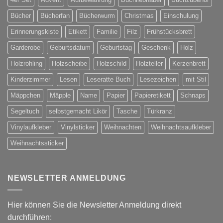
Bücher
Bücherfan
Bücherwurm
Christmas
Einschulung
Erinnerungskiste
Etikett
Familie
Filz
Frühstücksbrett
Garderobe
Geburtsdatum
Geburtstag
Geschenk
Holz
Holzrohling
Holzscheibe
Holzschild
Holzteller
Kerzenbrett
Kinderzimmer
Lesen
Leseratte Buch
Lesezeichen
mit Stil
Mäppchen
Mäpple
Name
Papier
Papieretikett
Schnaps
Segeltuch
selbstgemacht Likör
Tasche
Türkranz
Vinylaufkleber
Vinylsticker
Weihnachten
Weihnachtsaufkleber
Weihnachtssticker
NEWSLETTER ANMELDUNG
Hier können Sie die Newsletter Anmeldung direkt
durchführen: