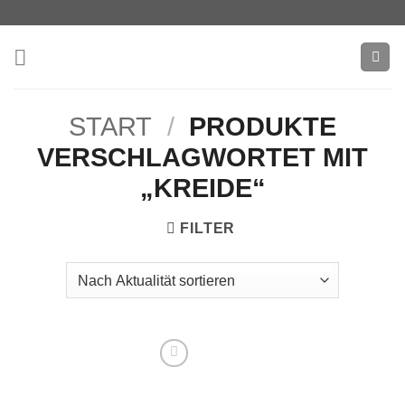
Zum
Inhalt
springen
START
/
PRODUKTE
VERSCHLAGWORTET MIT
„KREIDE“
FILTER
Add to
wishlist