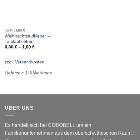
AUFKLEBER
Weihnachtsaufkleber –
Tafelaufkleber
0,80
€
–
1,00
€
zzgl.
Versandkosten
Lieferzeit:
1-3 Werktage
ÜBER UNS
Es handelt sich bei COBOBELL um ein
Familienunternehmen aus dem oberschwäbischen Raum.