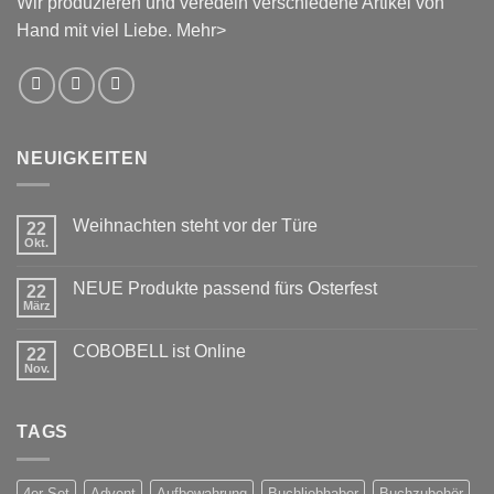
Wir produzieren und veredeln verschiedene Artikel von
Hand mit viel Liebe.
Mehr>
NEUIGKEITEN
Weihnachten steht vor der Türe
22
Okt.
Keine
Kommentare
zu
NEUE Produkte passend fürs Osterfest
22
Weihnachten
steht
März
Keine
vor
Kommentare
der
zu
Türe
COBOBELL ist Online
22
NEUE
Produkte
Nov.
Keine
passend
Kommentare
fürs
zu
Osterfest
COBOBELL
TAGS
ist
Online
4er Set
Advent
Aufbewahrung
Buchliebhaber
Buchzubehör