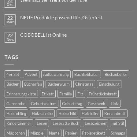
22
Okt.
Keine
Kommentare
zu
NEUE Produkte passend fürs Osterfest
22
Weihnachten
steht
März
Keine
vor
Kommentare
der
zu
Türe
COBOBELL ist Online
22
NEUE
Produkte
Nov.
Keine
passend
Kommentare
fürs
zu
Osterfest
COBOBELL
TAGS
ist
Online
4er Set
Advent
Aufbewahrung
Buchliebhaber
Buchzubehör
Bücher
Bücherfan
Bücherwurm
Christmas
Einschulung
Erinnerungskiste
Etikett
Familie
Filz
Frühstücksbrett
Garderobe
Geburtsdatum
Geburtstag
Geschenk
Holz
Holzrohling
Holzscheibe
Holzschild
Holzteller
Kerzenbrett
Kinderzimmer
Lesen
Leseratte Buch
Lesezeichen
mit Stil
Mäppchen
Mäpple
Name
Papier
Papieretikett
Schnaps