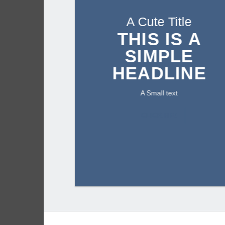
A Cute Title
THIS IS A
SIMPLE
HEADLINE
A Small text
CLICK ME!