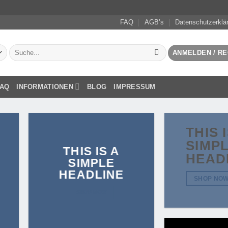
FAQ
AGB’s
Datenschutzerklä
Suchen
ANMELDEN / RE
nach:
FAQ
INFORMATIONEN
BLOG
IMPRESSUM
THIS 
SIMP
THIS IS A
HEAD
SIMPLE
HEADLINE
SHOP NO
SHOP NOW