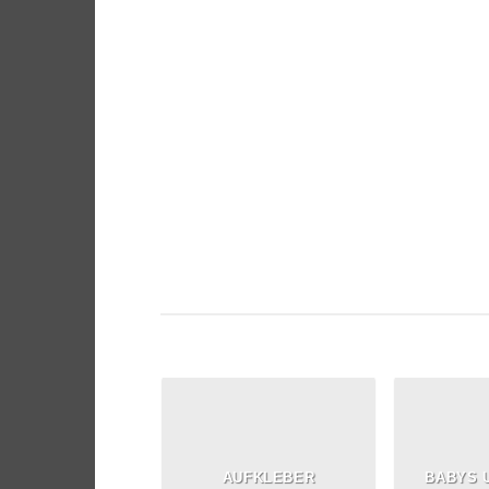
Free Shipping on orders abo
99$
Lorem ipsum dolor sit amet, consectetu
adipiscing elit
AUFKLEBER
BABYS 