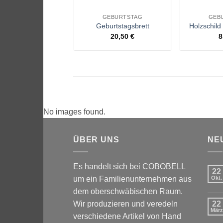
GEBURTSTAG
GEB
Geburtstagsbrett
Holzschil
20,50
€
8
No images found.
ÜBER UNS
NE
Es handelt sich bei COBOBELL
22
um ein Familienunternehmen aus
Okt.
dem oberschwäbischen Raum.
Wir produzieren und veredeln
22
März
verschiedene Artikel von Hand