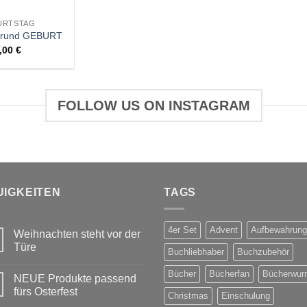
URTSTAG
d rund GEBURT
,00
€
FOLLOW US ON INSTAGRAM
UIGKEITEN
TAGS
4er Set
Advent
Aufbewahrung
Weihnachten steht vor der
Türe
Buchliebhaber
Buchzubehör
Keine
Kommentare
Bücher
Bücherfan
Bücherwur
NEUE Produkte passend
zu
Weihnachten
fürs Osterfest
Christmas
Einschulung
steht
vor
Keine