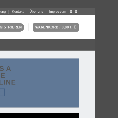
rung
Kontakt
Über uns
Impressum
GISTRIEREN
WARENKORB /
0,00
€
IS A
LE
LINE
W