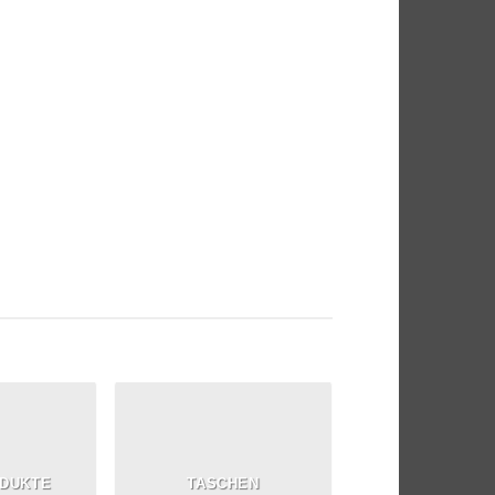
Loved by our Customers
orem ipsum dolor sit amet, consectetuer
adipiscing elit, sed.
DUKTE
TASCHEN
WEIHNACHT