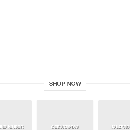
ve
Give a Gift to a Friend
Lorem ipsum dolor sit amet, consectetuer
L
adipiscing elit, sed dia.
er
SHOP NOW
UND KINDER
GEBURTSTAG
HOLZPRO