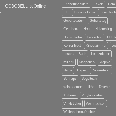
der
Kommentare
Erinnerungskiste
Etikett
Famil
COBOBELL ist Online
Türe
zu
NEUE
Keine
Filz
Frühstücksbrett
Gardero
Produkte
Kommentare
passend
zu
fürs
Geburtsdatum
Geburtstag
COBOBELL
Osterfest
ist
Online
Geschenk
Holz
Holzrohling
Holzscheibe
Holzschild
Holzte
Kerzenbrett
Kinderzimmer
Le
Leseratte Buch
Lesezeichen
mit Stil
Mäppchen
Mäpple
Name
Papier
Papieretikett
Schnaps
Segeltuch
selbstgemacht Likör
Tasche
Türkranz
Vinylaufkleber
Vinylsticker
Weihnachten
Weihnachtsaufkleber