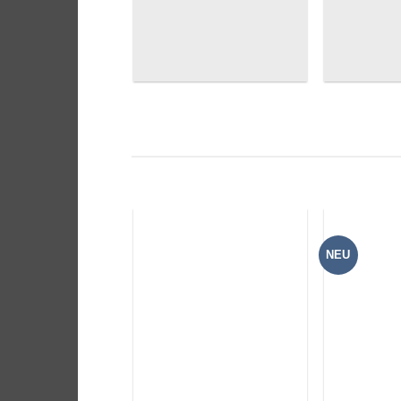
NEU
Add to
wishlist