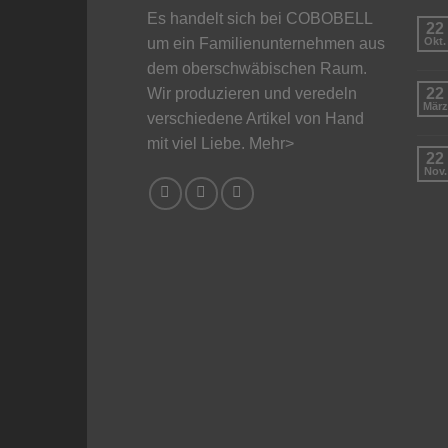
Es handelt sich bei COBOBELL
22
um ein Familienunternehmen aus
Okt.
dem oberschwäbischen Raum.
Wir produzieren und veredeln
22
März
verschiedene Artikel von Hand
mit viel Liebe.
Mehr>
22
Nov.