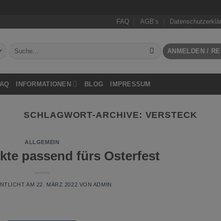
FAQ
AGB’s
Datenschutzerklä
Suchen
ANMELDEN / RE
nach:
FAQ
INFORMATIONEN
BLOG
IMPRESSUM
SCHLAGWORT-ARCHIVE:
VERSTECK
ALLGEMEIN
te passend fürs Osterfest
NTLICHT AM
22. MÄRZ 2022
VON
ADMIN