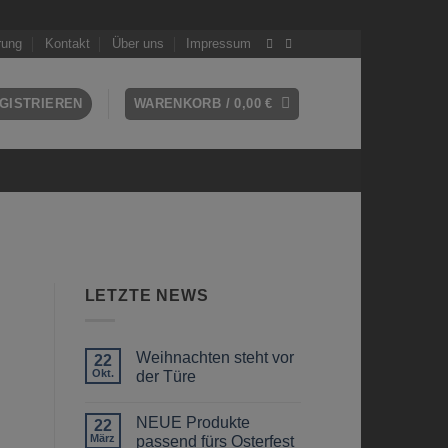
rung
Kontakt
Über uns
Impressum
GISTRIEREN
WARENKORB /
0,00
€
LETZTE NEWS
Weihnachten steht vor
22
Okt.
der Türe
Keine
Kommentare
NEUE Produkte
zu
22
Weihnachten
März
passend fürs Osterfest
steht