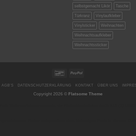
selbstgemacht Likör
Tasche
Türkranz
Vinylaufkleber
Vinylsticker
Weihnachten
Weihnachtsaufkleber
Weihnachtssticker
Bancontact
PayPal
AGB’S
DATENSCHUTZERKLÄRUNG
KONTAKT
ÜBER UNS
IMPRE
Copyright 2026 ©
Flatsome Theme
Kein Mehrwertsteuerausweis, da Kleinunternehmer nach §19 (1) UStG
hgestrichenen Preise entsprechen dem bisherigen Preis in diesem Onl