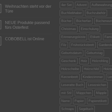
4er Set
Advent
Aufbewahrung
Weihnachten steht vor der
Türe
Buchliebhaber
Buchzubehör
Keine
Kommentare
Bücher
Bücherfan
Bücherwur
NEUE Produkte passend
zu
Weihnachten
fürs Osterfest
Christmas
Einschulung
steht
vor
Keine
der
Kommentare
Erinnerungskiste
Etikett
Famil
COBOBELL ist Online
Türe
zu
NEUE
Keine
Filz
Frühstücksbrett
Gardero
Produkte
Kommentare
passend
zu
fürs
Geburtsdatum
Geburtstag
COBOBELL
Osterfest
ist
Online
Geschenk
Holz
Holzrohling
Holzscheibe
Holzschild
Holzte
Kerzenbrett
Kinderzimmer
Le
Leseratte Buch
Lesezeichen
mit Stil
Mäppchen
Mäpple
Name
Papier
Papieretikett
Schnaps
Segeltuch