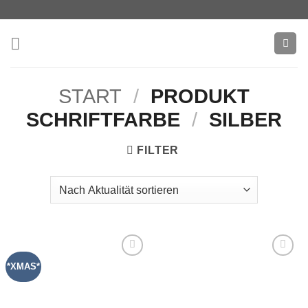
Zum
Inhalt
springen
START
/
PRODUKT
SCHRIFTFARBE
/
SILBER
FILTER
*XMAS*
Add to
Add to
wishlist
wishlist