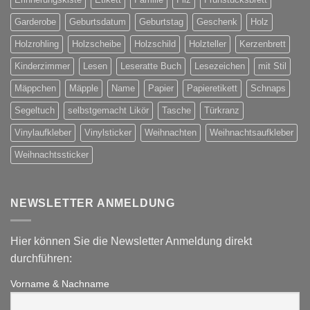
Garderobe
Geburtsdatum
Geburtstag
Geschenk
Holz
Holzrohling
Holzscheibe
Holzschild
Holzteller
Kerzenbrett
Kinderzimmer
Lesen
Leseratte Buch
Lesezeichen
mit Stil
Mäppchen
Mäpple
Name
Papier
Papieretikett
Schnaps
Segeltuch
selbstgemacht Likör
Tasche
Türkranz
Vinylaufkleber
Vinylsticker
Weihnachten
Weihnachtsaufkleber
Weihnachtssticker
NEWSLETTER ANMELDUNG
Hier können Sie die Newsletter Anmeldung direkt
durchführen:
Vorname & Nachname