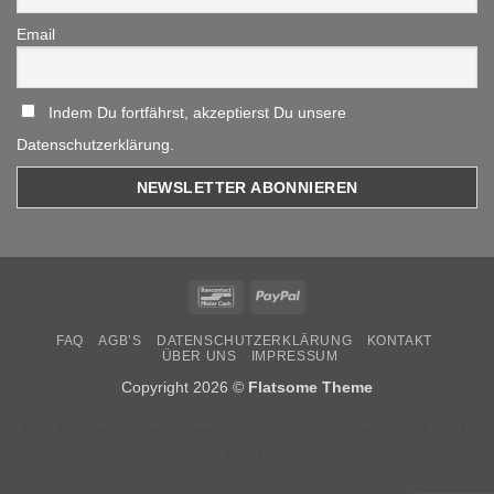
Email
Indem Du fortfährst, akzeptierst Du unsere
Datenschutzerklärung.
Bancontact
PayPal
FAQ
AGB’S
DATENSCHUTZERKLÄRUNG
KONTAKT
ÜBER UNS
IMPRESSUM
Copyright 2026 ©
Flatsome Theme
Kein Mehrwertsteuerausweis, da Kleinunternehmer nach §19 (1)
UStG.