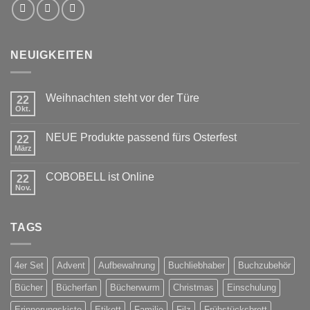
NEUIGKEITEN
Weihnachten steht vor der Türe
22
Okt.
Keine
Kommentare
zu
NEUE Produkte passend fürs Osterfest
22
Weihnachten
steht
März
Keine
vor
Kommentare
der
zu
Türe
COBOBELL ist Online
22
NEUE
Produkte
Nov.
Keine
passend
Kommentare
fürs
zu
Osterfest
COBOBELL
TAGS
ist
Online
4er Set
Advent
Aufbewahrung
Buchliebhaber
Buchzubehör
Bücher
Bücherfan
Bücherwurm
Christmas
Einschulung
Erinnerungskiste
Etikett
Familie
Filz
Frühstücksbrett