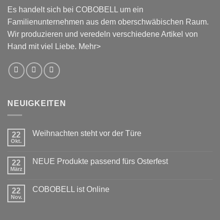
Es handelt sich bei COBOBELL um ein
Familienunternehmen aus dem oberschwäbischen Raum.
Wir produzieren und veredeln verschiedene Artikel von
Hand mit viel Liebe.
Mehr>
NEUIGKEITEN
Weihnachten steht vor der Türe
22
Okt.
Keine
Kommentare
zu
NEUE Produkte passend fürs Osterfest
22
Weihnachten
steht
März
Keine
vor
Kommentare
der
zu
Türe
COBOBELL ist Online
22
NEUE
Produkte
Nov.
Keine
passend
Kommentare
fürs
zu
Osterfest
COBOBELL