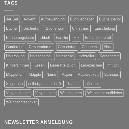
TAGS
ist
Online
4er Set
Advent
Aufbewahrung
Buchliebhaber
Buchzubehör
Bücher
Bücherfan
Bücherwurm
Christmas
Einschulung
Erinnerungskiste
Etikett
Familie
Filz
Frühstücksbrett
Garderobe
Geburtsdatum
Geburtstag
Geschenk
Holz
Holzrohling
Holzscheibe
Holzschild
Holzteller
Kerzenbrett
Kinderzimmer
Lesen
Leseratte Buch
Lesezeichen
mit Stil
Mäppchen
Mäpple
Name
Papier
Papieretikett
Schnaps
Segeltuch
selbstgemacht Likör
Tasche
Türkranz
Vinylaufkleber
Vinylsticker
Weihnachten
Weihnachtsaufkleber
Weihnachtssticker
NEWSLETTER ANMELDUNG