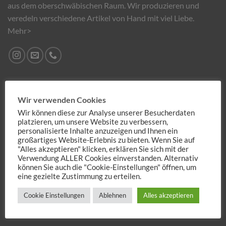
aus dem oberschwäbischen Raum. Wir produzieren und
veredeln verschiedene Artikel von Hand mit viel Liebe.
Mehr>
NEUIGKEITEN
Wir verwenden Cookies
Wir können diese zur Analyse unserer Besucherdaten
Weihnachten steht vor der Türe
22
platzieren, um unsere Website zu verbessern,
Okt.
personalisierte Inhalte anzuzeigen und Ihnen ein
Keine
Kommentare
großartiges Website-Erlebnis zu bieten. Wenn Sie auf
zu
NEUE Produkte passend fürs Osterfest
"Alles akzeptieren" klicken, erklären Sie sich mit der
22
Weihnachten
steht
März
Verwendung ALLER Cookies einverstanden. Alternativ
Keine
vor
Kommentare
können Sie auch die "Cookie-Einstellungen" öffnen, um
der
zu
eine gezielte Zustimmung zu erteilen.
Türe
COBOBELL ist Online
22
NEUE
Produkte
Nov.
Keine
passend
Cookie Einstellungen
Ablehnen
Alles akzeptieren
Kommentare
fürs
zu
Osterfest
COBOBELL
TAGS
ist
Online