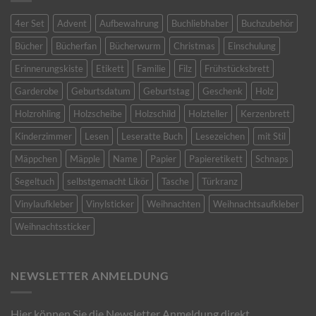
4er Set
Advent
Aufbewahrung
Buchliebhaber
Buchzubehör
Bücher
Bücherfan
Bücherwurm
Christmas
Einschulung
Erinnerungskiste
Etikett
Familie
Filz
Frühstücksbrett
Garderobe
Geburtsdatum
Geburtstag
Geschenk
Holz
Holzrohling
Holzscheibe
Holzschild
Holzteller
Kerzenbrett
Kinderzimmer
Lesen
Leseratte Buch
Lesezeichen
mit Stil
Mäppchen
Mäpple
Name
Papier
Papieretikett
Schnaps
Segeltuch
selbstgemacht Likör
Tasche
Türkranz
Vinylaufkleber
Vinylsticker
Weihnachten
Weihnachtsaufkleber
Weihnachtssticker
NEWSLETTER ANMELDUNG
Hier können Sie die Newsletter Anmeldung direkt