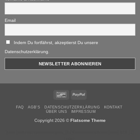
Email
Indem Du fortfährst, akzeptierst Du unsere
Datenschutzerklärung.
Bancontact
PayPal
FAQ
AGB’S
DATENSCHUTZERKLÄRUNG
KONTAKT
ÜBER UNS
IMPRESSUM
Copyright 2026 ©
Flatsome Theme
Kein Mehrwertsteuerausweis, da Kleinunternehmer nach §19 (1)
UStG.