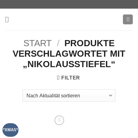
Zum
Inhalt
springen
START
/
PRODUKTE
VERSCHLAGWORTET MIT
„NIKOLAUSSTIEFEL“
FILTER
*XMAS*
Add to
wishlist