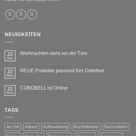
NEUIGKEITEN
Weihnachten steht vor der Türe
22
Okt.
Keine
Kommentare
zu
NEUE Produkte passend fürs Osterfest
22
Weihnachten
steht
März
Keine
vor
Kommentare
der
zu
Türe
COBOBELL ist Online
22
NEUE
Produkte
Nov.
Keine
passend
Kommentare
fürs
zu
Osterfest
COBOBELL
TAGS
ist
Online
4er Set
Advent
Aufbewahrung
Buchliebhaber
Buchzubehör