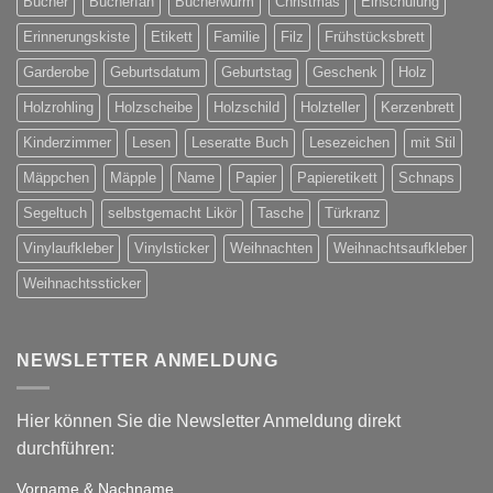
Bücher
Bücherfan
Bücherwurm
Christmas
Einschulung
Erinnerungskiste
Etikett
Familie
Filz
Frühstücksbrett
Garderobe
Geburtsdatum
Geburtstag
Geschenk
Holz
Holzrohling
Holzscheibe
Holzschild
Holzteller
Kerzenbrett
Kinderzimmer
Lesen
Leseratte Buch
Lesezeichen
mit Stil
Mäppchen
Mäpple
Name
Papier
Papieretikett
Schnaps
Segeltuch
selbstgemacht Likör
Tasche
Türkranz
Vinylaufkleber
Vinylsticker
Weihnachten
Weihnachtsaufkleber
Weihnachtssticker
NEWSLETTER ANMELDUNG
Hier können Sie die Newsletter Anmeldung direkt
durchführen:
Vorname & Nachname