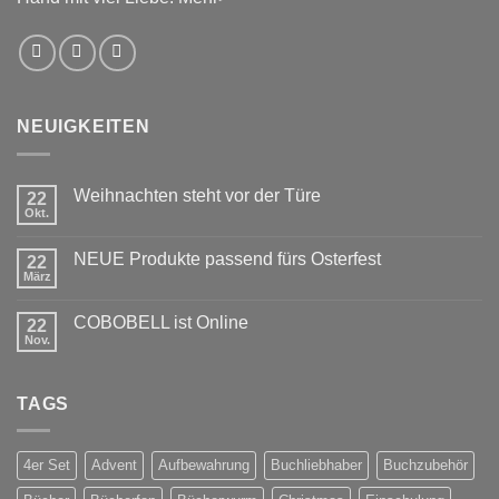
NEUIGKEITEN
Weihnachten steht vor der Türe
22
Okt.
Keine
Kommentare
zu
NEUE Produkte passend fürs Osterfest
22
Weihnachten
steht
März
Keine
vor
Kommentare
der
zu
Türe
COBOBELL ist Online
22
NEUE
Produkte
Nov.
Keine
passend
Kommentare
fürs
zu
Osterfest
COBOBELL
TAGS
ist
Online
4er Set
Advent
Aufbewahrung
Buchliebhaber
Buchzubehör