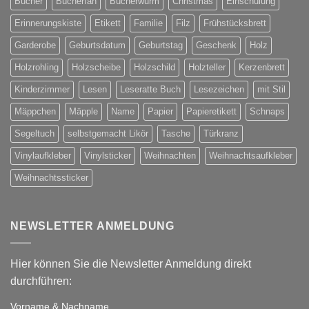
Bücher
Bücherfan
Bücherwurm
Christmas
Einschulung
Erinnerungskiste
Etikett
Familie
Filz
Frühstücksbrett
Garderobe
Geburtsdatum
Geburtstag
Geschenk
Holz
Holzrohling
Holzscheibe
Holzschild
Holzteller
Kerzenbrett
Kinderzimmer
Lesen
Leseratte Buch
Lesezeichen
mit Stil
Mäppchen
Mäpple
Name
Papier
Papieretikett
Schnaps
Segeltuch
selbstgemacht Likör
Tasche
Türkranz
Vinylaufkleber
Vinylsticker
Weihnachten
Weihnachtsaufkleber
Weihnachtssticker
NEWSLETTER ANMELDUNG
Hier können Sie die Newsletter Anmeldung direkt
durchführen:
Vorname & Nachname