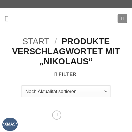
Zum
Inhalt
springen
START
/
PRODUKTE
VERSCHLAGWORTET MIT
„NIKOLAUS“
FILTER
*XMAS*
Add to
wishlist