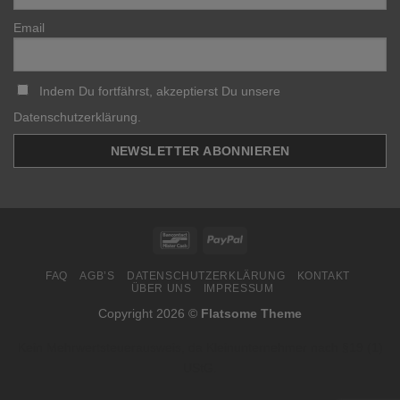
Email
Indem Du fortfährst, akzeptierst Du unsere
Datenschutzerklärung.
Bancontact
PayPal
FAQ
AGB’S
DATENSCHUTZERKLÄRUNG
KONTAKT
ÜBER UNS
IMPRESSUM
Copyright 2026 ©
Flatsome Theme
Kein Mehrwertsteuerausweis, da Kleinunternehmer nach §19 (1)
UStG.