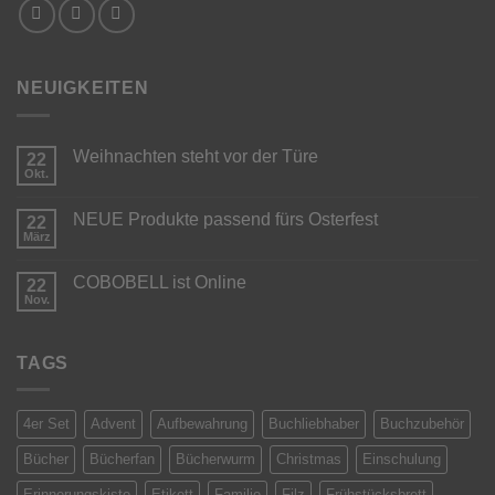
NEUIGKEITEN
Weihnachten steht vor der Türe
22
Okt.
Keine
Kommentare
zu
NEUE Produkte passend fürs Osterfest
22
Weihnachten
steht
März
Keine
vor
Kommentare
der
zu
Türe
COBOBELL ist Online
22
NEUE
Produkte
Nov.
Keine
passend
Kommentare
fürs
zu
Osterfest
COBOBELL
TAGS
ist
Online
4er Set
Advent
Aufbewahrung
Buchliebhaber
Buchzubehör
Bücher
Bücherfan
Bücherwurm
Christmas
Einschulung
Erinnerungskiste
Etikett
Familie
Filz
Frühstücksbrett