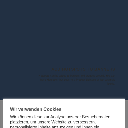
ADD HOTSPOTS TO BANNERS
Hotspots can be added to banners and dragged around. You can
have Hotspots that goes to a Product Lightbox or just a simple
Tooltip.
ADD A TITLE HERE
Wir verwenden Cookies
Wir können diese zur Analyse unserer Besucherdaten
platzieren, um unsere Website zu verbessern,
personalisierte Inhalte anzuzeigen und Ihnen ein