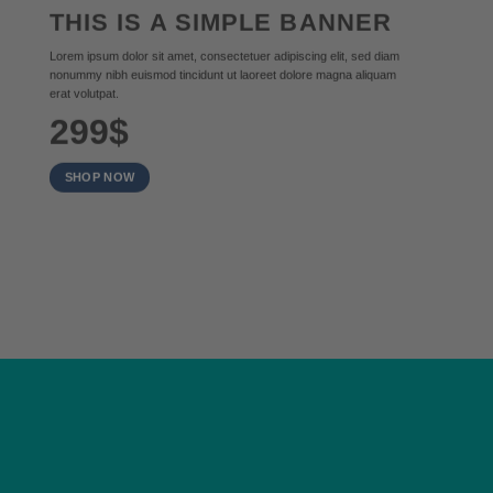
THIS IS A SIMPLE BANNER
Lorem ipsum dolor sit amet, consectetuer adipiscing elit, sed diam
nonummy nibh euismod tincidunt ut laoreet dolore magna aliquam
erat volutpat.
299$
SHOP NOW