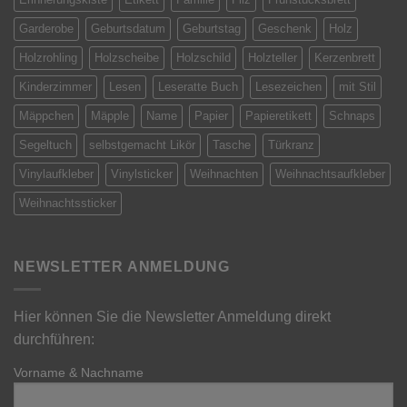
Garderobe
Geburtsdatum
Geburtstag
Geschenk
Holz
Holzrohling
Holzscheibe
Holzschild
Holzteller
Kerzenbrett
Kinderzimmer
Lesen
Leseratte Buch
Lesezeichen
mit Stil
Mäppchen
Mäpple
Name
Papier
Papieretikett
Schnaps
Segeltuch
selbstgemacht Likör
Tasche
Türkranz
Vinylaufkleber
Vinylsticker
Weihnachten
Weihnachtsaufkleber
Weihnachtssticker
NEWSLETTER ANMELDUNG
Hier können Sie die Newsletter Anmeldung direkt
durchführen:
Vorname & Nachname