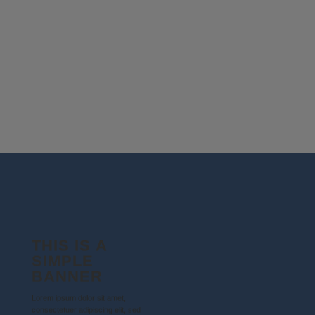
GEBURTSTAG
Holzschild rund
GEBURTSTAG
Geburtstagsbrett
GEBURT
20,50
€
8,00
€
Schnellansicht
Schnellansicht
THIS IS A
SIMPLE
BANNER
Lorem ipsum dolor sit amet,
consectetuer adipiscing elit, sed