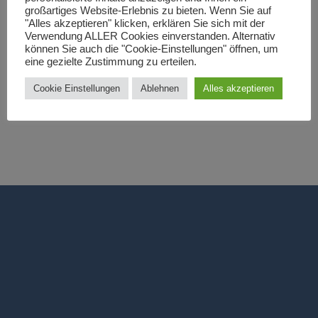
großartiges Website-Erlebnis zu bieten. Wenn Sie auf
Add to
Add to
"Alles akzeptieren" klicken, erklären Sie sich mit der
wishlist
wishlist
Verwendung ALLER Cookies einverstanden. Alternativ
können Sie auch die "Cookie-Einstellungen" öffnen, um
eine gezielte Zustimmung zu erteilen.
Cookie Einstellungen
Ablehnen
Alles akzeptieren
TASCHEN
HOLZPRODUKTE
Segeltuchtasche
Schneidebrett
personalisiert
personalisiert
12,00
€
12,00
€
Schnellansicht
Schnellansicht
JOIN OUR NEWSLETTER