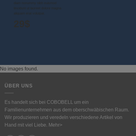
diam nonummy nibh euismod
tincidunt ut laoreet dolore magna
aliquam erat volutpat.
29$
No images found.
ÜBER UNS
Es handelt sich bei COBOBELL um ein
Familienunternehmen aus dem oberschwäbischen Raum.
Wir produzieren und veredeln verschiedene Artikel von
Hand mit viel Liebe.
Mehr>