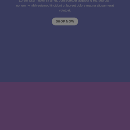
Lorem ipsum dolor sit amet, consectetuer adipiscing elit, sed diam
nonummy nibh euismod tincidunt ut laoreet dolore magna aliquam erat
volutpat.
SHOP NOW