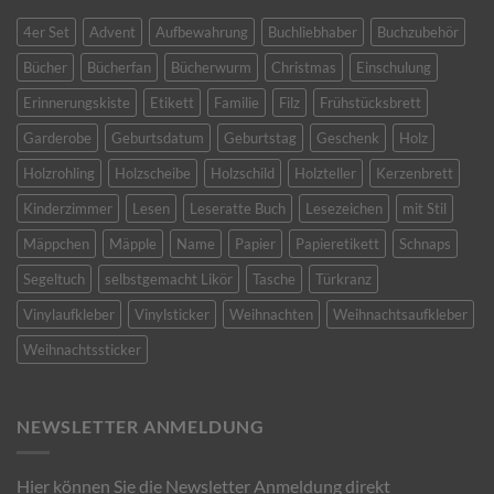
4er Set
Advent
Aufbewahrung
Buchliebhaber
Buchzubehör
Bücher
Bücherfan
Bücherwurm
Christmas
Einschulung
Erinnerungskiste
Etikett
Familie
Filz
Frühstücksbrett
Garderobe
Geburtsdatum
Geburtstag
Geschenk
Holz
Holzrohling
Holzscheibe
Holzschild
Holzteller
Kerzenbrett
Kinderzimmer
Lesen
Leseratte Buch
Lesezeichen
mit Stil
Mäppchen
Mäpple
Name
Papier
Papieretikett
Schnaps
Segeltuch
selbstgemacht Likör
Tasche
Türkranz
Vinylaufkleber
Vinylsticker
Weihnachten
Weihnachtsaufkleber
Weihnachtssticker
NEWSLETTER ANMELDUNG
Hier können Sie die Newsletter Anmeldung direkt