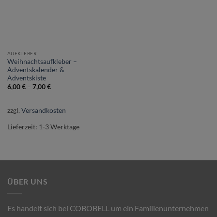
AUFKLEBER
Weihnachtsaufkleber –
Adventskalender &
Adventskiste
6,00
€
–
7,00
€
zzgl.
Versandkosten
Lieferzeit:
1-3 Werktage
ÜBER UNS
Es handelt sich bei COBOBELL um ein Familienunternehmen