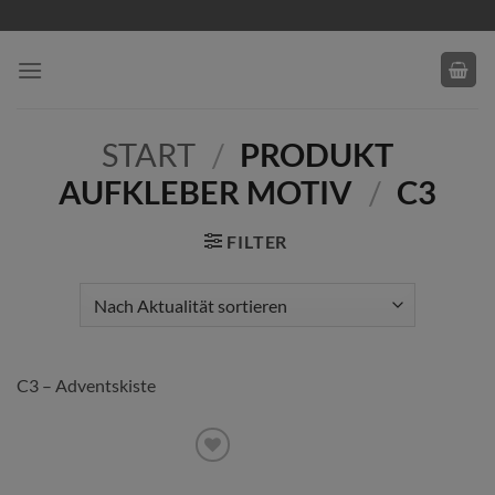
Zum
Inhalt
springen
START
/
PRODUKT
AUFKLEBER MOTIV
/
C3
FILTER
C3 – Adventskiste
Add to
wishlist