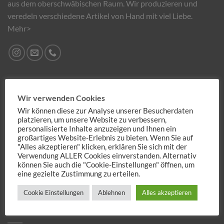
aus dem oberschwäbischen Raum. Wir produzieren und
veredeln verschiedene Artikel von Hand mit viel Liebe.
Mehr>
NEUIGKEITEN
Wir verwenden Cookies
Wir können diese zur Analyse unserer Besucherdaten
Weihnachten steht vor der Türe
22
platzieren, um unsere Website zu verbessern,
Okt.
Keine
personalisierte Inhalte anzuzeigen und Ihnen ein
Kommentare
großartiges Website-Erlebnis zu bieten. Wenn Sie auf
zu
NEUE Produkte passend fürs Osterfest
22
"Alles akzeptieren" klicken, erklären Sie sich mit der
Weihnachten
steht
März
Verwendung ALLER Cookies einverstanden. Alternativ
Keine
vor
Kommentare
können Sie auch die "Cookie-Einstellungen" öffnen, um
der
zu
Türe
COBOBELL ist Online
eine gezielte Zustimmung zu erteilen.
22
NEUE
Produkte
Nov.
Keine
passend
Kommentare
Cookie Einstellungen
Ablehnen
Alles akzeptieren
fürs
zu
Osterfest
COBOBELL
TAGS
ist
Online