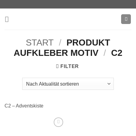
Zum
Inhalt
springen
START
/
PRODUKT
AUFKLEBER MOTIV
/
C2
FILTER
C2 – Adventskiste
Add to
wishlist