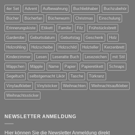
4er Set
Advent
Aufbewahrung
Buchliebhaber
Buchzubehör
Bücher
Bücherfan
Bücherwurm
Christmas
Einschulung
Erinnerungskiste
Etikett
Familie
Filz
Frühstücksbrett
Garderobe
Geburtsdatum
Geburtstag
Geschenk
Holz
Holzrohling
Holzscheibe
Holzschild
Holzteller
Kerzenbrett
Kinderzimmer
Lesen
Leseratte Buch
Lesezeichen
mit Stil
Mäppchen
Mäpple
Name
Papier
Papieretikett
Schnaps
Segeltuch
selbstgemacht Likör
Tasche
Türkranz
Vinylaufkleber
Vinylsticker
Weihnachten
Weihnachtsaufkleber
Weihnachtssticker
NEWSLETTER ANMELDUNG
Hier können Sie die Newsletter Anmeldung direkt