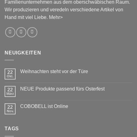
Familienunternehmen aus dem oberschwäbischen Raum.
Wir produzieren und veredeln verschiedene Artikel von
Hand mit viel Liebe.
Mehr>
NEUIGKEITEN
Weihnachten steht vor der Türe
22
Okt.
Keine
Kommentare
zu
NEUE Produkte passend fürs Osterfest
22
Weihnachten
steht
März
Keine
vor
Kommentare
der
zu
Türe
COBOBELL ist Online
22
NEUE
Produkte
Nov.
Keine
passend
Kommentare
fürs
zu
Osterfest
COBOBELL
TAGS
ist
Online