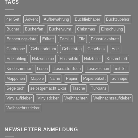
TAGS
ist
Online
4er Set
Advent
Aufbewahrung
Buchliebhaber
Buchzubehör
Bücher
Bücherfan
Bücherwurm
Christmas
Einschulung
Erinnerungskiste
Etikett
Familie
Filz
Frühstücksbrett
Garderobe
Geburtsdatum
Geburtstag
Geschenk
Holz
Holzrohling
Holzscheibe
Holzschild
Holzteller
Kerzenbrett
Kinderzimmer
Lesen
Leseratte Buch
Lesezeichen
mit Stil
Mäppchen
Mäpple
Name
Papier
Papieretikett
Schnaps
Segeltuch
selbstgemacht Likör
Tasche
Türkranz
Vinylaufkleber
Vinylsticker
Weihnachten
Weihnachtsaufkleber
Weihnachtssticker
NEWSLETTER ANMELDUNG