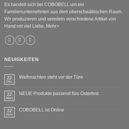
Es handelt sich bei COBOBELL um ein
Familienunternehmen aus dem oberschwäbischen Raum.
Wir produzieren und veredeln verschiedene Artikel von
Hand mit viel Liebe.
Mehr>
NEUIGKEITEN
Weihnachten steht vor der Türe
22
Okt.
Keine
Kommentare
zu
NEUE Produkte passend fürs Osterfest
22
Weihnachten
steht
März
Keine
vor
Kommentare
der
zu
Türe
COBOBELL ist Online
22
NEUE
Produkte
Nov.
Keine
passend
Kommentare
fürs
zu
Osterfest
COBOBELL