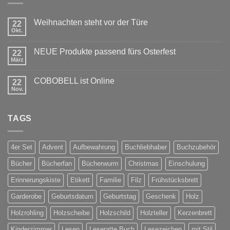
Weihnachten steht vor der Türe
22
Okt.
Keine
Kommentare
zu
NEUE Produkte passend fürs Osterfest
22
Weihnachten
steht
März
Keine
vor
Kommentare
der
zu
Türe
COBOBELL ist Online
22
NEUE
Produkte
Nov.
Keine
passend
Kommentare
fürs
zu
Osterfest
COBOBELL
TAGS
ist
Online
4er Set
Advent
Aufbewahrung
Buchliebhaber
Buchzubehör
Bücher
Bücherfan
Bücherwurm
Christmas
Einschulung
Erinnerungskiste
Etikett
Familie
Filz
Frühstücksbrett
Garderobe
Geburtsdatum
Geburtstag
Geschenk
Holz
Holzrohling
Holzscheibe
Holzschild
Holzteller
Kerzenbrett
Kinderzimmer
Lesen
Leseratte Buch
Lesezeichen
mit Stil