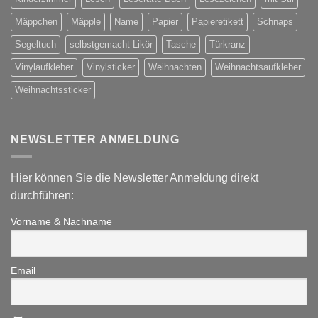
Mäppchen
Mäpple
Name
Papier
Papieretikett
Schnaps
Segeltuch
selbstgemacht Likör
Tasche
Türkranz
Vinylaufkleber
Vinylsticker
Weihnachten
Weihnachtsaufkleber
Weihnachtssticker
NEWSLETTER ANMELDUNG
Hier können Sie die Newsletter Anmeldung direkt
durchführen:
Vorname & Nachname
Email