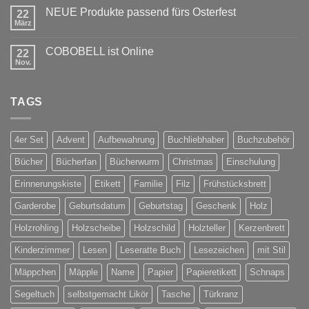
zu
NEUE Produkte passend fürs Osterfest
22
Weihnachten
steht
März
Keine
vor
Kommentare
der
zu
Türe
COBOBELL ist Online
22
NEUE
Produkte
Nov.
Keine
passend
Kommentare
fürs
zu
Osterfest
COBOBELL
TAGS
ist
Online
4er Set
Advent
Aufbewahrung
Buchliebhaber
Buchzubehör
Bücher
Bücherfan
Bücherwurm
Christmas
Einschulung
Erinnerungskiste
Etikett
Familie
Filz
Frühstücksbrett
Garderobe
Geburtsdatum
Geburtstag
Geschenk
Holz
Holzrohling
Holzscheibe
Holzschild
Holzteller
Kerzenbrett
Kinderzimmer
Lesen
Leseratte Buch
Lesezeichen
mit Stil
Mäppchen
Mäpple
Name
Papier
Papieretikett
Schnaps
Segeltuch
selbstgemacht Likör
Tasche
Türkranz