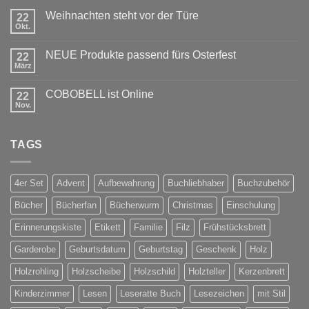
Weihnachten steht vor der Türe
22
Okt.
Keine
Kommentare
zu
NEUE Produkte passend fürs Osterfest
22
Weihnachten
steht
März
Keine
vor
Kommentare
der
zu
Türe
COBOBELL ist Online
22
NEUE
Produkte
Nov.
Keine
passend
Kommentare
fürs
zu
Osterfest
COBOBELL
TAGS
ist
Online
4er Set
Advent
Aufbewahrung
Buchliebhaber
Buchzubehör
Bücher
Bücherfan
Bücherwurm
Christmas
Einschulung
Erinnerungskiste
Etikett
Familie
Filz
Frühstücksbrett
Garderobe
Geburtsdatum
Geburtstag
Geschenk
Holz
Holzrohling
Holzscheibe
Holzschild
Holzteller
Kerzenbrett
Kinderzimmer
Lesen
Leseratte Buch
Lesezeichen
mit Stil