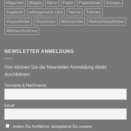
Mäppchen
Mäpple
Name
Papier
Papieretikett
Schnaps
Segeltuch
selbstgemacht Likör
Tasche
Türkranz
Vinylaufkleber
Vinylsticker
Weihnachten
Weihnachtsaufkleber
Weihnachtssticker
NEWSLETTER ANMELDUNG
Hier können Sie die Newsletter Anmeldung direkt
durchführen:
Vorname & Nachname
Email
Indem Du fortfährst, akzeptierst Du unsere