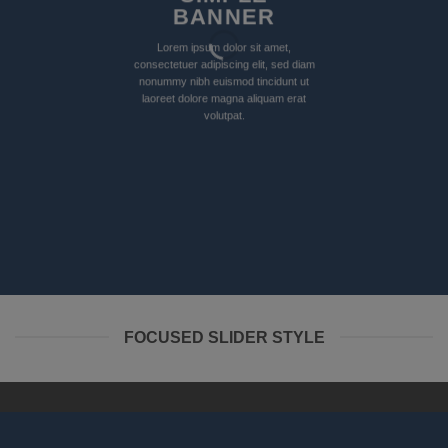
BANNER
Lorem ipsum dolor sit amet,
consectetuer adipiscing elit, sed diam
nonummy nibh euismod tincidunt ut
laoreet dolore magna aliquam erat
volutpat.
FOCUSED SLIDER STYLE