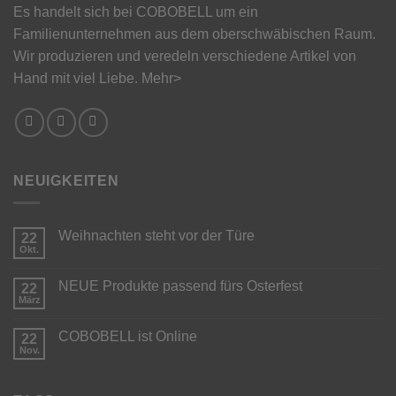
Es handelt sich bei COBOBELL um ein
Familienunternehmen aus dem oberschwäbischen Raum.
Wir produzieren und veredeln verschiedene Artikel von
Hand mit viel Liebe.
Mehr>
NEUIGKEITEN
Weihnachten steht vor der Türe
22
Okt.
Keine
Kommentare
zu
NEUE Produkte passend fürs Osterfest
22
Weihnachten
steht
März
Keine
vor
Kommentare
der
zu
Türe
COBOBELL ist Online
22
NEUE
Produkte
Nov.
Keine
passend
Kommentare
fürs
zu
Osterfest
COBOBELL