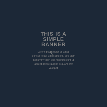
THIS IS A
SIMPLE
BANNER
Lorem ipsum dolor sit amet,
consectetuer adipiscing elit, sed diam
nonummy nibh euismod tincidunt ut
laoreet dolore magna aliquam erat
volutpat.