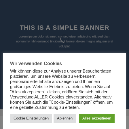
THIS IS A SIMPLE BANNER
Lorem ipsum dolor sit amet, consectetuer adipiscing elit, sed diam
nonummy nibh euismod tincidunt ut laoreet dolore magna aliquam erat
volutpat.
Wir verwenden Cookies
Wir können diese zur Analyse unserer Besucherdaten
platzieren, um unsere Website zu verbessern,
personalisierte Inhalte anzuzeigen und Ihnen ein
großartiges Website-Erlebnis zu bieten. Wenn Sie auf
"Alles akzeptieren" klicken, erklären Sie sich mit der
Verwendung ALLER Cookies einverstanden. Alternativ
können Sie auch die "Cookie-Einstellungen" öffnen, um
eine gezielte Zustimmung zu erteilen.
Cookie Einstellungen
Ablehnen
Alles akzeptieren
DARK ARROWS