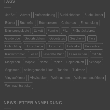
TAGS
ist
Online
4er Set
Advent
Aufbewahrung
Buchliebhaber
Buchzubehör
Bücher
Bücherfan
Bücherwurm
Christmas
Einschulung
Erinnerungskiste
Etikett
Familie
Filz
Frühstücksbrett
Garderobe
Geburtsdatum
Geburtstag
Geschenk
Holz
Holzrohling
Holzscheibe
Holzschild
Holzteller
Kerzenbrett
Kinderzimmer
Lesen
Leseratte Buch
Lesezeichen
mit Stil
Mäppchen
Mäpple
Name
Papier
Papieretikett
Schnaps
Segeltuch
selbstgemacht Likör
Tasche
Türkranz
Vinylaufkleber
Vinylsticker
Weihnachten
Weihnachtsaufkleber
Weihnachtssticker
NEWSLETTER ANMELDUNG