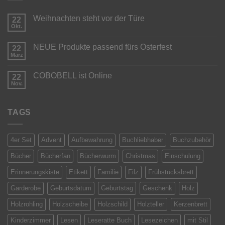
Weihnachten steht vor der Türe
22
Okt.
Keine
Kommentare
zu
NEUE Produkte passend fürs Osterfest
22
Weihnachten
steht
März
Keine
vor
Kommentare
der
zu
Türe
COBOBELL ist Online
22
NEUE
Produkte
Nov.
Keine
passend
Kommentare
fürs
zu
Osterfest
COBOBELL
TAGS
ist
Online
4er Set
Advent
Aufbewahrung
Buchliebhaber
Buchzubehör
Bücher
Bücherfan
Bücherwurm
Christmas
Einschulung
Erinnerungskiste
Etikett
Familie
Filz
Frühstücksbrett
Garderobe
Geburtsdatum
Geburtstag
Geschenk
Holz
Holzrohling
Holzscheibe
Holzschild
Holzteller
Kerzenbrett
Kinderzimmer
Lesen
Leseratte Buch
Lesezeichen
mit Stil