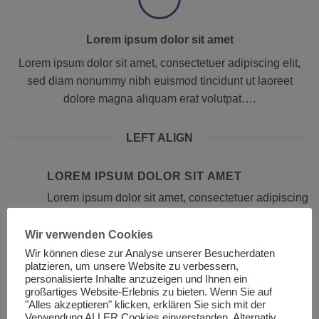
Lorem ipsum dolor sit amet
Lorem ipsum dolor sit amet, consectetuer adipiscing elit,
sed diam nonummy nibh euismod tincidunt ut laoreet
dolore magna aliquam erat volutpat….
LEFT ALIGN
LOREM IPSUM DOLOR SIT AMET
Lorem ipsum dolor sit amet, consectetuer adipiscing
elit, sed diam nonummy nibh euismod tincidunt ut
laoreet dolore magna aliquam erat volutpat….
Wir verwenden Cookies
Wir können diese zur Analyse unserer Besucherdaten
platzieren, um unsere Website zu verbessern,
LOREM IPSUM DOLOR SIT AMET
personalisierte Inhalte anzuzeigen und Ihnen ein
Lorem ipsum dolor sit amet, consectetuer adipiscing
großartiges Website-Erlebnis zu bieten. Wenn Sie auf
"Alles akzeptieren" klicken, erklären Sie sich mit der
elit, sed diam nonummy nibh euismod tincidunt ut
Verwendung ALLER Cookies einverstanden. Alternativ