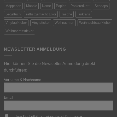
Mäppchen
Mäpple
Name
Papier
Papieretikett
Schnaps
Segeltuch
selbstgemacht Likör
Tasche
Türkranz
Vinylaufkleber
Vinylsticker
Weihnachten
Weihnachtsaufkleber
Weihnachtssticker
NEWSLETTER ANMELDUNG
Hier können Sie die Newsletter Anmeldung direkt
durchführen:
Vorname & Nachname
Email
Indem Du fortfährst, akzeptierst Du unsere