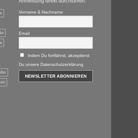
Anmeldung direkt durchführen:
Vorname & Nachname
m
ie
Email
be
Indem Du fortfährst, akzeptierst
Du unsere Datenschutzerklärung.
ller
sen