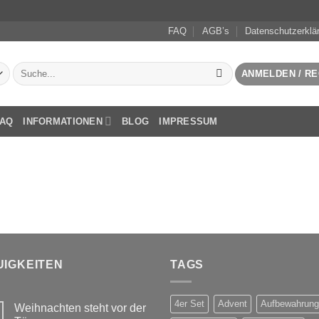
FAQ
AGB’s
Datenschutzerklä
Suchen
ANMELDEN / RE
nach:
FAQ
INFORMATIONEN
BLOG
IMPRESSUM
UIGKEITEN
TAGS
4er Set
Advent
Aufbewahrung
Weihnachten steht vor der