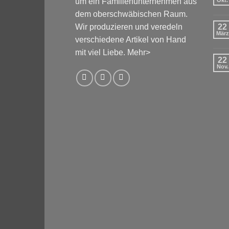
um ein Familienunternehmen aus
Okt.
dem oberschwäbischen Raum.
Wir produzieren und veredeln
22
März
verschiedene Artikel von Hand
mit viel Liebe.
Mehr>
22
Nov.