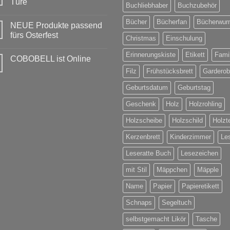
Türe
Buchliebhaber
Buchzubehör
Keine
Kommentare
Bücher
Bücherfan
Bücherwur
NEUE Produkte passend
zu
Weihnachten
fürs Osterfest
Christmas
Einschulung
steht
vor
Keine
der
Kommentare
Erinnerungskiste
Etikett
Famil
COBOBELL ist Online
Türe
zu
NEUE
Keine
Filz
Frühstücksbrett
Gardero
Produkte
Kommentare
passend
zu
fürs
Geburtsdatum
Geburtstag
COBOBELL
Osterfest
ist
Online
Geschenk
Holz
Holzrohling
Holzscheibe
Holzschild
Holzte
Kerzenbrett
Kinderzimmer
Le
Leseratte Buch
Lesezeichen
mit Stil
Mäppchen
Mäpple
Name
Papier
Papieretikett
Schnaps
Segeltuch
selbstgemacht Likör
Tasche